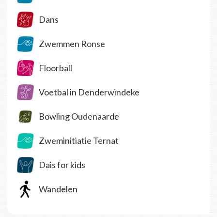
Dans
Zwemmen Ronse
Floorball
Voetbal in Denderwindeke
Bowling Oudenaarde
Zweminitiatie Ternat
Dais for kids
Wandelen