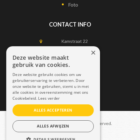
Foto
CONTACT INFO
Kamstraat 22
1750 Lennik
×
Deze website maakt
gebruik van cookies.
0497452898
Deze website gebruikt cookies om uw
info@dais.be
gebruikerservaring te verbeteren. Door
onze website te gebruiken, stemt u in met
alle cookies in overeenstemming met ons
Cookiebeleid.
Lees verder
ALLES ACCEPTEREN
Copyright © 2021 Dais. All rights reserved.
ALLES AFWIJZEN
Sitemap
–
GDPR
DETAILS WEERGEVEN