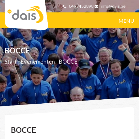
0497452898
info@dais.be
MENU
BOCCE
Start
-
Evenementen
-
BOCCE
BOCCE