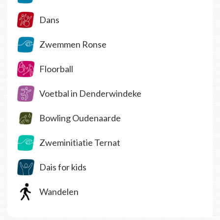
Dans
Zwemmen Ronse
Floorball
Voetbal in Denderwindeke
Bowling Oudenaarde
Zweminitiatie Ternat
Dais for kids
Wandelen