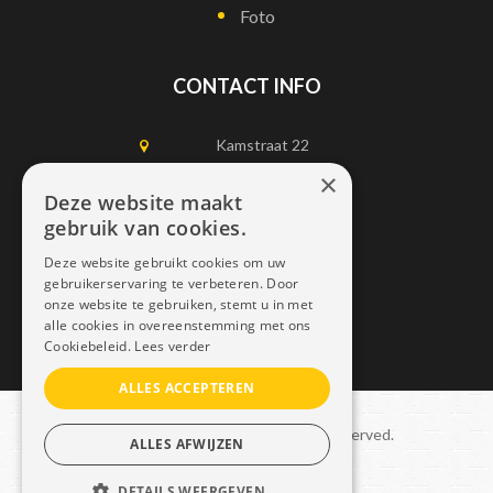
Foto
CONTACT INFO
Kamstraat 22
1750 Lennik
×
Deze website maakt
gebruik van cookies.
0497452898
Deze website gebruikt cookies om uw
info@dais.be
gebruikerservaring te verbeteren. Door
onze website te gebruiken, stemt u in met
alle cookies in overeenstemming met ons
Cookiebeleid.
Lees verder
ALLES ACCEPTEREN
Copyright © 2021 Dais. All rights reserved.
ALLES AFWIJZEN
Sitemap
–
GDPR
DETAILS WEERGEVEN