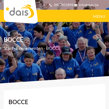
0497452898
info@dais.be
MENU
BOCCE
Start
-
Evenementen
-
BOCCE
BOCCE