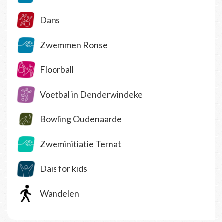
Dans
Zwemmen Ronse
Floorball
Voetbal in Denderwindeke
Bowling Oudenaarde
Zweminitiatie Ternat
Dais for kids
Wandelen