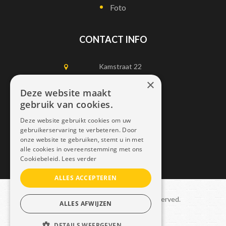
Foto
CONTACT INFO
Kamstraat 22
1750 Lennik
×
Deze website maakt
gebruik van cookies.
0497452898
Deze website gebruikt cookies om uw
info@dais.be
gebruikerservaring te verbeteren. Door
onze website te gebruiken, stemt u in met
alle cookies in overeenstemming met ons
Cookiebeleid.
Lees verder
ALLES ACCEPTEREN
Copyright © 2021 Dais. All rights reserved.
ALLES AFWIJZEN
Sitemap
–
GDPR
DETAILS WEERGEVEN