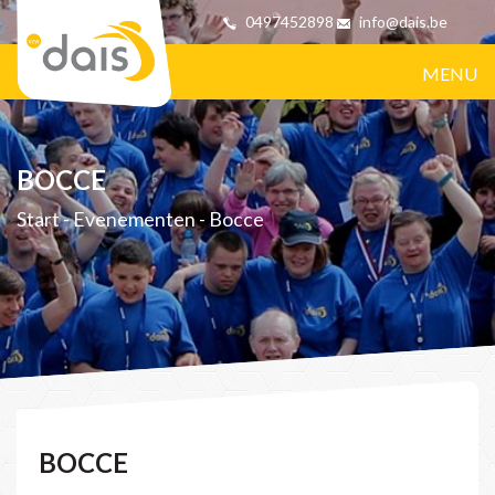
0497452898
info@dais.be
MENU
BOCCE
Start
-
Evenementen
-
Bocce
BOCCE