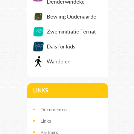
Denderwindeke
Bowling Oudenaarde
Zweminitiatie Ternat
Dais for kids
Wandelen
LINKS
Documenten
Links
Partners