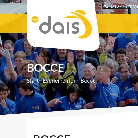
049745289
BOCCE
Start
-
Evenementen
-
Bocce