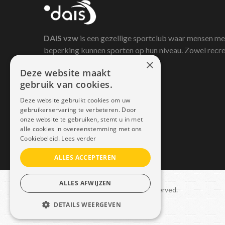
DAIS
vzw
is een gezellige sportclub waar mensen me
beperking kunnen sporten op hun niveau. Zowel recre
×
als competitief.
Deze website maakt
gebruik van cookies.
Deze website gebruikt cookies om uw
gebruikerservaring te verbeteren. Door
onze website te gebruiken, stemt u in met
alle cookies in overeenstemming met ons
Cookiebeleid.
Lees verder
ALLES ACCEPTEREN
ALLES AFWIJZEN
Copyright © 2021 Dais. All rights reserved.
DETAILS WEERGEVEN
Sitemap
–
GDPR
STRIKT NOODZAKELIJK