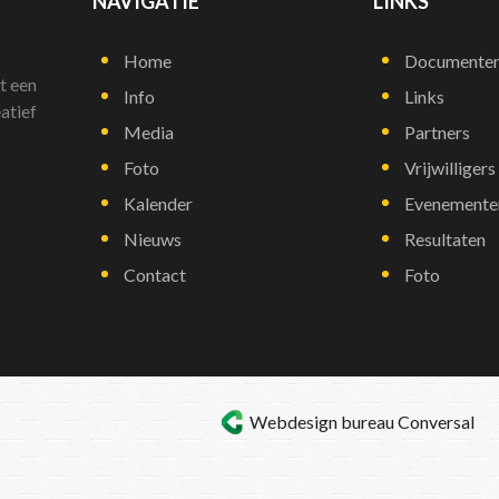
NAVIGATIE
LINKS
Home
Documente
t een
Info
Links
atief
Media
Partners
Foto
Vrijwilligers
Kalender
Evenemente
Nieuws
Resultaten
Contact
Foto
Webdesign bureau
Conversal