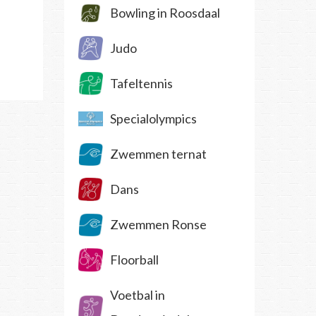
Bowling in Roosdaal
Judo
Tafeltennis
Specialolympics
Zwemmen ternat
Dans
Zwemmen Ronse
Floorball
Voetbal in