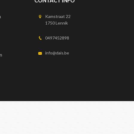
CONTACT INFO
n
Kamstraat 22
1750 Lennik
0497452898
info@dais.be
n