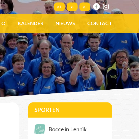
a+
a
a-
TO
KALENDER
NIEUWS
CONTACT
SPORTEN
Bocce in Lennik