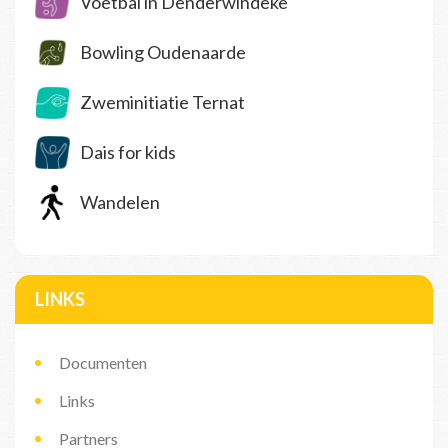
Voetbal in Denderwindeke
Bowling Oudenaarde
Zweminitiatie Ternat
Dais for kids
Wandelen
LINKS
Documenten
Links
Partners