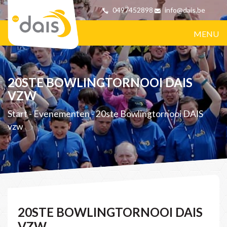
0497452898
info@dais.be
MENU
20STE BOWLINGTORNOOI DAIS
VZW
Start
-
Evenementen
-
20ste Bowlingtornooi DAIS
vzw
20STE BOWLINGTORNOOI DAIS
VZW