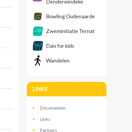
Denderwindeke
Bowling Oudenaarde
Zweminitiatie Ternat
Dais for kids
Wandelen
LINKS
Documenten
Links
Partners