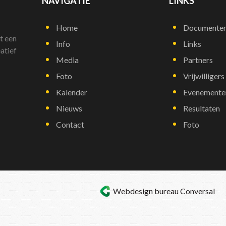
NAVIGATIE
LINKS
Home
Documente
t een
Info
Links
atief
Media
Partners
Foto
Vrijwilligers
Kalender
Evenemente
Nieuws
Resultaten
Contact
Foto
Webdesign bureau
Conversal