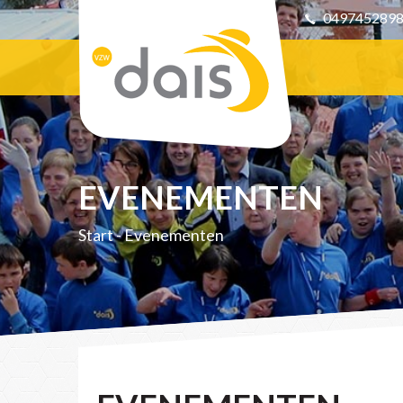
049745289
EVENEMENTEN
Start
-
Evenementen