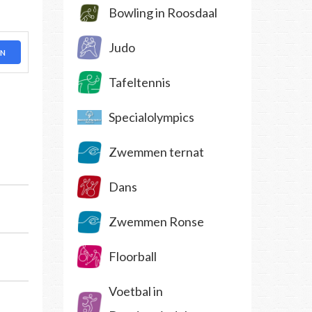
Bowling in Roosdaal
Judo
EN
Tafeltennis
Specialolympics
Zwemmen ternat
Dans
Zwemmen Ronse
Floorball
Voetbal in