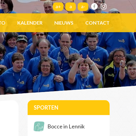
a+
a
a-
TO
KALENDER
NIEUWS
CONTACT
SPORTEN
Bocce in Lennik