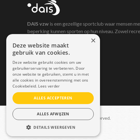
DAIS
vzw
is een gezellige sportclub waar mensen me
beperking kunnen sporten op hun niveau. Zowel recre
×
als competitief.
Deze website maakt
gebruik van cookies.
Deze website gebruikt cookies om uw
gebruikerservaring te verbeteren. Door
onze website te gebruiken, stemt u in met
alle cookies in overeenstemming met ons
Cookiebeleid.
Lees verder
ALLES ACCEPTEREN
ALLES AFWIJZEN
Copyright © 2021 Dais. All rights reserved.
DETAILS WEERGEVEN
Sitemap
–
GDPR
STRIKT NOODZAKELIJK