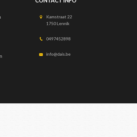
CONTACT INFO
n
Kamstraat 22
1750 Lennik
0497452898
info@dais.be
n