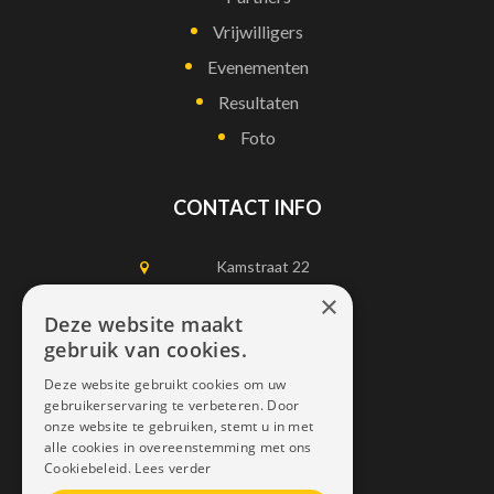
Vrijwilligers
Evenementen
Resultaten
Foto
CONTACT INFO
Kamstraat 22
1750 Lennik
×
Deze website maakt
gebruik van cookies.
0497452898
Deze website gebruikt cookies om uw
info@dais.be
gebruikerservaring te verbeteren. Door
onze website te gebruiken, stemt u in met
alle cookies in overeenstemming met ons
Cookiebeleid.
Lees verder