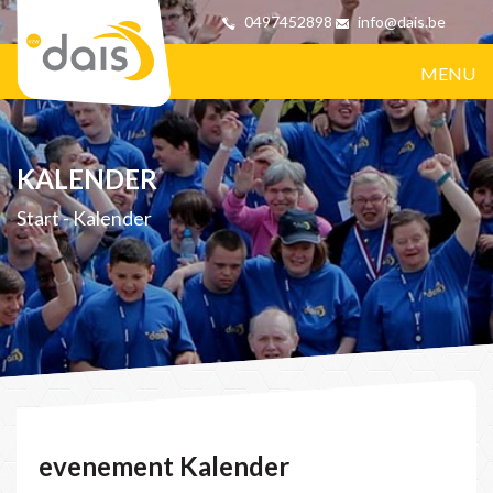
0497452898
info@dais.be
MENU
KALENDER
Start
-
Kalender
evenement Kalender