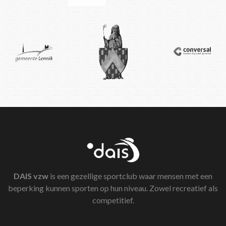
DAIS
vzw
is een gezellige sportclub waar mensen met een
beperking kunnen sporten op hun niveau. Zowel recreatief als
competitief.